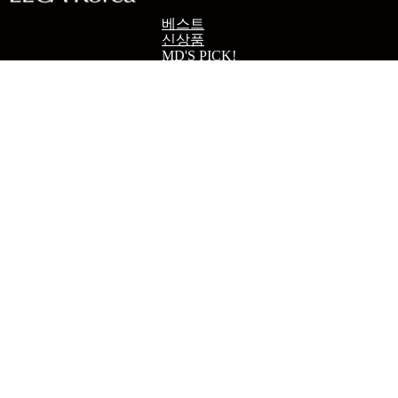
베스트
신상품
MD'S PICK!
메이크업
향수
바디&헤어
스킨케어