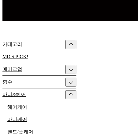
카테고리
MD'S PICK!
메이크업
향수
바디&헤어
헤어케어
바디케어
핸드/풋케어