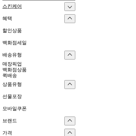
스킨케어
혜택
할인상품
백화점세일
배송유형
매장픽업
백화점상품
퀵배송
상품유형
선물포장
모바일쿠폰
브랜드
가격